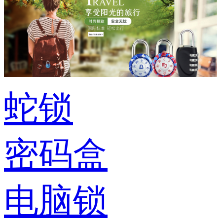
蛇锁
密码盒
电脑锁