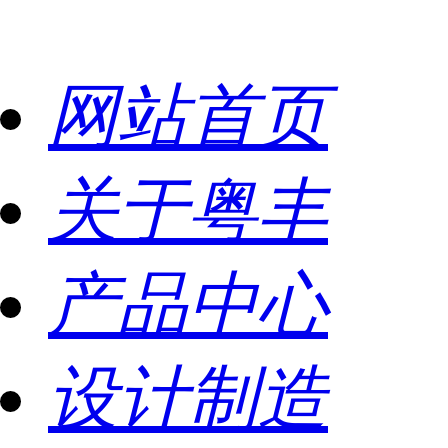
网站首页
关于粤丰
产品中心
设计制造